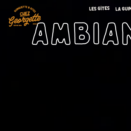
la gui
les gîtes
Ambia